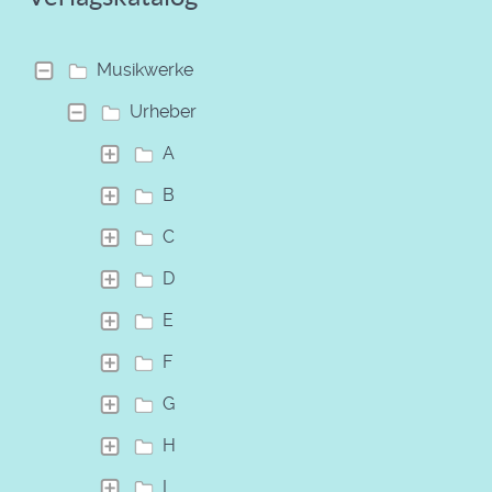
Musikwerke
Urheber
A
B
C
D
E
F
G
H
I