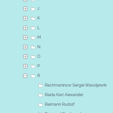
J
K
L
M
N
O
P
R
Rachmaninow Sergei Wassiljewitsch
Raida Karl Alexander
Raimann Rudolf