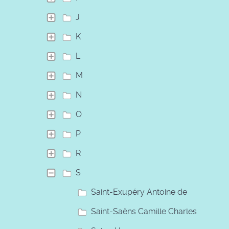
J
K
L
M
N
O
P
R
S
Saint-Exupéry Antoine de
Saint-Saëns Camille Charles