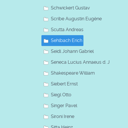
Schwickert Gustav
Scribe Augustin Eugène
Scutta Andreas
Sehlbach Erich
Seidl Johann Gabriel
Seneca Lucius Annaeus d. J
Shakespeare William
Siebert Ernst
Siegl Otto
Singer Pavel
Sironi Irene
Sitta Heinz