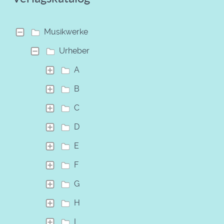
Musikwerke
Urheber
A
B
C
D
E
F
G
H
I