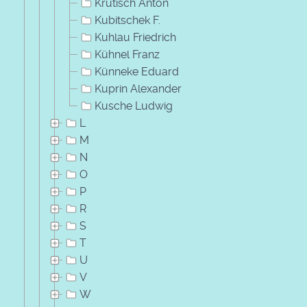
Krutisch Anton
Kubitschek F.
Kuhlau Friedrich
Kühnel Franz
Künneke Eduard
Kuprin Alexander
Kusche Ludwig
L
M
N
O
P
R
S
T
U
V
W