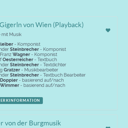
Gigerln von Wien (Playback)
 mit Musik
leiber
- Komponist
nder
Steinbrecher
- Komponist
 Franz
Wagner
- Komponist
lf
Oesterreicher
- Textbuch
nder
Steinbrecher
- Textdichter
ig
Gratzer
- Musikbearbeiter
nder
Steinbrecher
- Textbuch Bearbeiter
Doppler
- basierend auf/nach
Wimmer
- basierend auf/nach
ERKINFORMATION
er von der Burgmusik