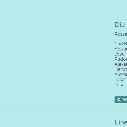
Die 
Posse
Carl
K
Alexa
Josef
Rudo
Alexa
Herw
Alexa
Josef
Josef
W
Ein