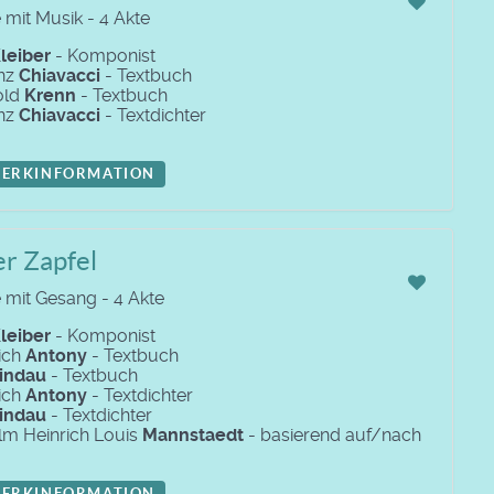
 mit Musik - 4 Akte
leiber
- Komponist
nz
Chiavacci
- Textbuch
old
Krenn
- Textbuch
nz
Chiavacci
- Textdichter
ERKINFORMATION
r Zapfel
 mit Gesang - 4 Akte
leiber
- Komponist
rich
Antony
- Textbuch
indau
- Textbuch
rich
Antony
- Textdichter
indau
- Textdichter
lm Heinrich Louis
Mannstaedt
- basierend auf/nach
ERKINFORMATION