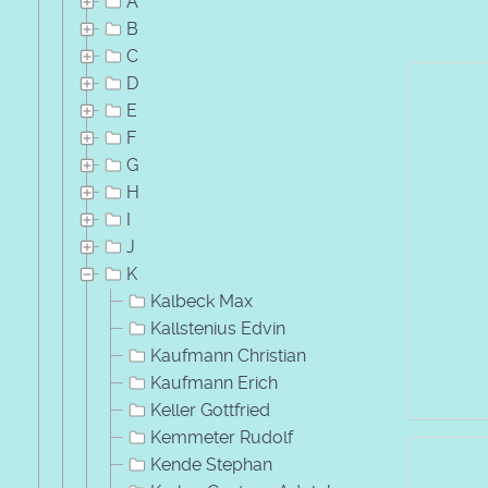
A
B
C
D
E
F
G
H
I
J
K
Kalbeck Max
Kallstenius Edvin
Kaufmann Christian
Kaufmann Erich
Keller Gottfried
Kemmeter Rudolf
Kende Stephan