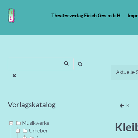
Theaterverlag Eirich Ges.m.b.H.
Imp
Aktuelle 
Verlagskatalog
K
Musikwerke
Klei
Urheber