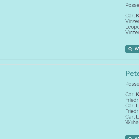
Posse
Carl
K
Vinze
Leop
Vinze
W
Pete
Posse
Carl
K
Fried
Carl
L
Fried
Carl
L
Wilhe
W