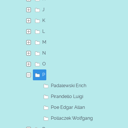
J
K
L
M
N
O
P
Padalewski Erich
Pirandello Luigi
Poe Edgar Allan
Pollaczek Wolfgang