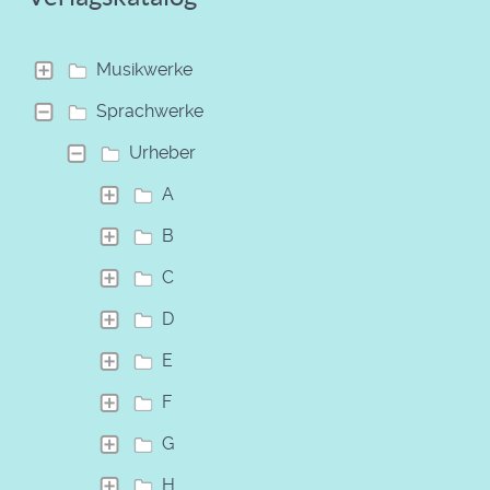
Musikwerke
Sprachwerke
Urheber
A
B
C
D
E
F
G
H