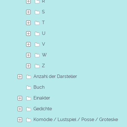
R
S
T
U
V
W
Z
Anzahl der Darsteller
Buch
Einakter
Gedichte
Komödie / Lustspiel / Posse / Groteske