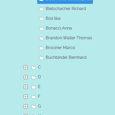
Bletschacher Richard
Boll Ilka
Bonacci Anna
Brandon Walter Thomas
Brociner Marco
Buchbinder Bernhard
C
D
E
F
G