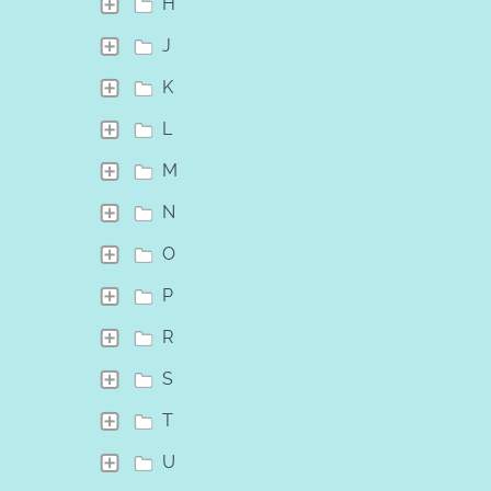
H
J
K
L
M
N
O
P
R
S
T
U