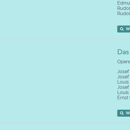
Edm
Rudo
Rudo
W
Das
Operet
Josef
Jose
Louis
Jose
Louis
Ernst
W