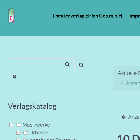
Theaterverlag Eirich Ges.m.b.H.
Imp
Aktuelle 
Anzahl
Verlagskatalog
Anzah
Musikwerke
Urheber
10 D