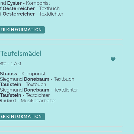
und
Eysler
- Komponist
lf
Oesterreicher
- Textbuch
lf
Oesterreicher
- Textdichter
ERKINFORMATION
 Teufelsmädel
te - 1 Akt
Strauss
- Komponist
f Siegmund
Donebaum
- Textbuch
Taufstein
- Textbuch
f Siegmund
Donebaum
- Textdichter
Taufstein
- Textdichter
Siebert
- Musikbearbeiter
ERKINFORMATION