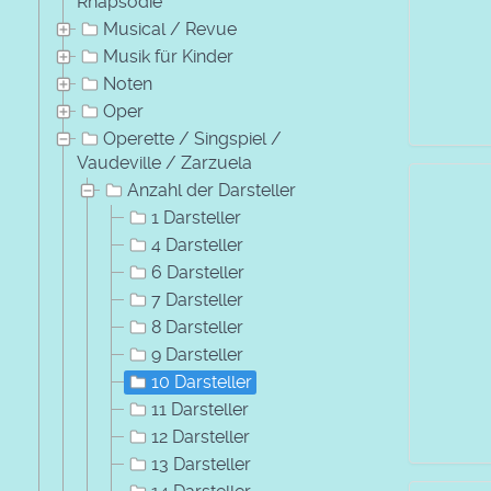
Rhapsodie
Musical / Revue
Musik für Kinder
Noten
Oper
Operette / Singspiel /
Vaudeville / Zarzuela
Anzahl der Darsteller
1 Darsteller
4 Darsteller
6 Darsteller
7 Darsteller
8 Darsteller
9 Darsteller
10 Darsteller
11 Darsteller
12 Darsteller
13 Darsteller