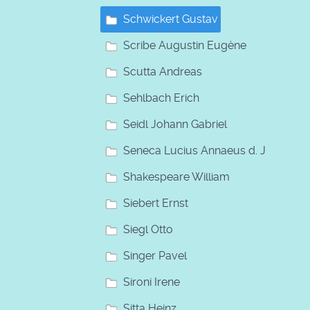
Schwickert Gustav
Scribe Augustin Eugène
Scutta Andreas
Sehlbach Erich
Seidl Johann Gabriel
Seneca Lucius Annaeus d. J
Shakespeare William
Siebert Ernst
Siegl Otto
Singer Pavel
Sironi Irene
Sitta Heinz