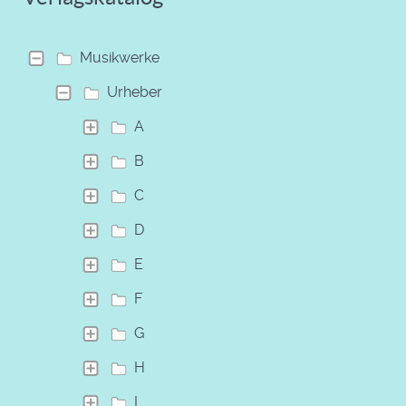
Musikwerke
Urheber
A
B
C
D
E
F
G
H
I