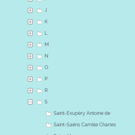
J
K
L
M
N
O
P
R
S
Saint-Exupéry Antoine de
Saint-Saëns Camille Charles