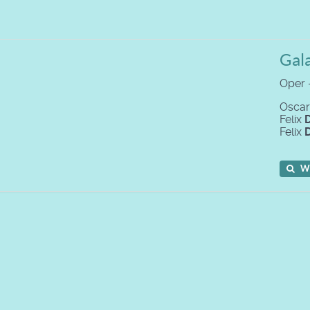
Gal
Oper 
Osca
Felix
Felix
W