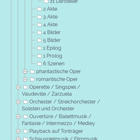
21 Darsteller
2 Akte
3 Akte
4 Akte
4 Bilder
5 Bilder
1 Epilog
1 Prolog
6 Szenen
phantastische Oper
romantische Oper
Operette / Singspiel /
Vaudeville / Zarzuela
Orchester / Streichorchester /
Solisten und Orchester
Ouvertüre / Ballettmusik /
Fantasie / Intermezzo / Medley
Playback auf Tonträger
Schauspielmusik / Filmmusik