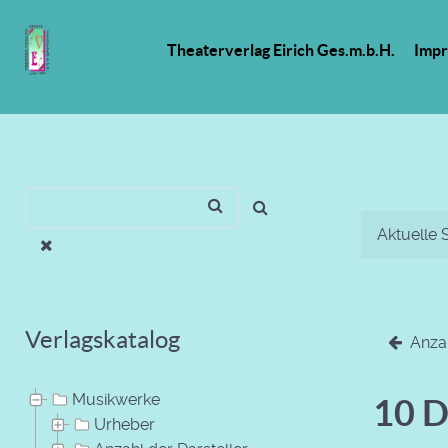
Theaterverlag Eirich Ges.m.b.H.
Imp
Aktuelle 
Verlagskatalog
Anzah
Musikwerke
10 D
Urheber