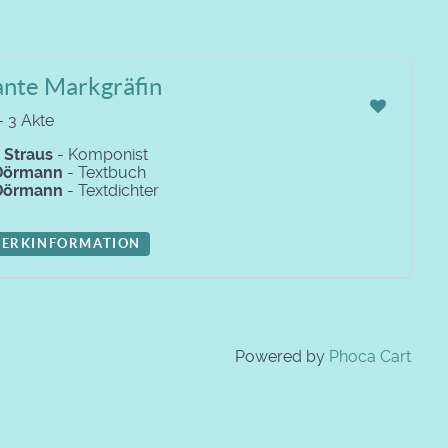
ante Markgräfin
- 3 Akte
r
Straus
- Komponist
Dörmann
- Textbuch
Dörmann
- Textdichter
ERKINFORMATION
Powered by
Phoca Cart