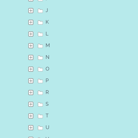
J
K
L
M
N
O
P
R
S
T
U