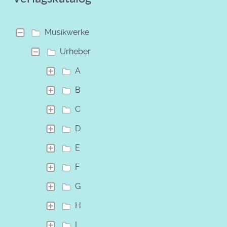
Musikwerke
Urheber
A
B
C
D
E
F
G
H
I