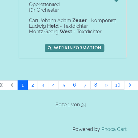
Operettenlied
für Orchester
Carl Johann Adam
Zeller
- Komponist
Ludwig
Held
- Textdichter
Moritz Georg
West
- Textdichter
WERKINFORMATION
1
2
3
4
5
6
7
8
9
10
Seite 1 von 34
Powered by
Phoca Cart