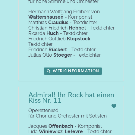
für hohe Stimme und Orchester
Hermann Wolfgang Freiherr von
Waltershausen
- Komponist
Matthias
Claudius
- Textdichter
Christian Friedrich
Hebbel
- Textdichter
Ricarda
Huch
- Textdichter
Friedrich Gottlieb
Klopstock
-
Textdichter
Friedrich
Rückert
- Textdichter
Julius Otto
Stoeger
- Textdichter
WERKINFORMATION
Admiral! Ihr Rock hat einen
Riss Nr. 11
Operettenlied
für Chor und Orchester mit Solisten
Jacques
Offenbach
- Komponist
Lida
Winiewicz-Lefevre
- Textdichter