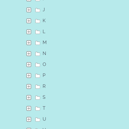
J
K
L
M
N
O
P
R
S
T
U