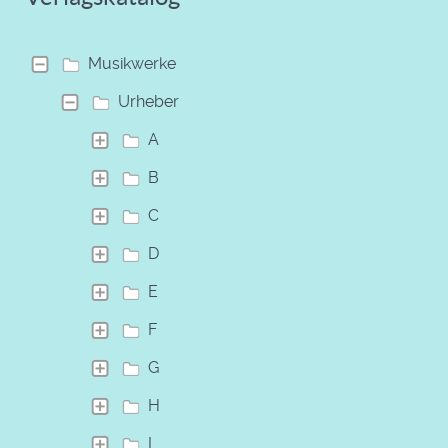
Musikwerke
Urheber
A
B
C
D
E
F
G
H
I