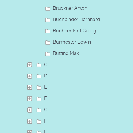
Bruckner Anton
Buchbinder Bernhard
Büchner Karl Georg
Burmester Edwin
Butting Max
C
D
E
F
G
H
I