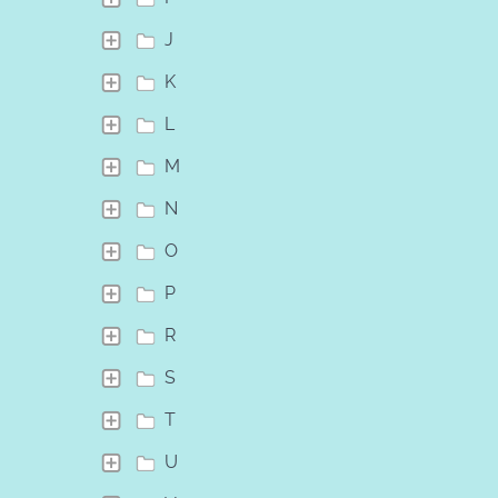
J
K
L
M
N
O
P
R
S
T
U