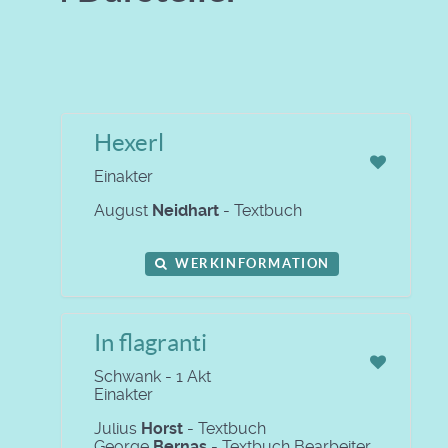
Hexerl
Einakter
August
Neidhart
- Textbuch
WERKINFORMATION
In flagranti
Schwank - 1 Akt
Einakter
Julius
Horst
- Textbuch
George
Bernas
- Textbuch Bearbeiter