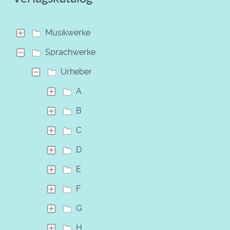
Musikwerke
Sprachwerke
Urheber
A
B
C
D
E
F
G
H