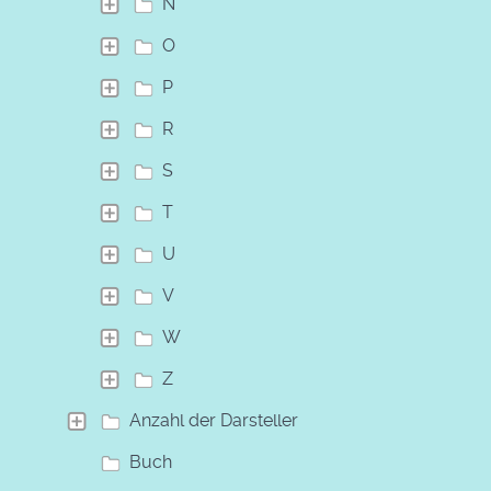
N
O
P
R
S
T
U
V
W
Z
Anzahl der Darsteller
Buch