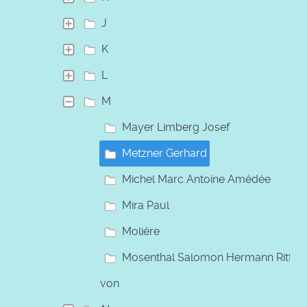
J
K
L
M
Mayer Limberg Josef
Metzner Gerhard
Michel Marc Antoine Amédée
Mira Paul
Molière
Mosenthal Salomon Hermann Ritter
von