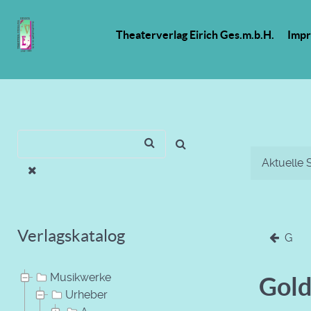
Theaterverlag Eirich Ges.m.b.H.
Imp
Aktuelle 
Verlagskatalog
G
Musikwerke
Gold
Urheber