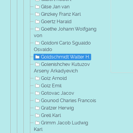
Gilse Jan van
Ginzkey Franz Karl
Goertz Harald
Goethe Johann Wolfgang
von
Goldoni Carlo Sgualdo
Osvaldo
Goldschmidt Walter H.
Golenishchev Kutuzov
Arseny Arkadyevich
Golz Arnold
Golz Emil
Gotovac Jacov
Gounod Charles Francois
Gratzer Herwig
Grell Karl
Grimm Jacob Ludwig
Karl