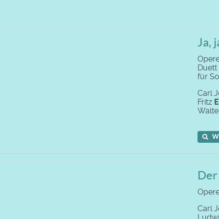
Ja, 
Opere
Duett
für S
Carl
Fritz
E
Walte
W
Der
Operet
Carl
Ludw