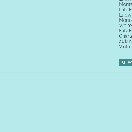
Morit
Fritz
E
Ludw
Morit
Walte
Fritz
E
Charl
auf/n
Victo
W