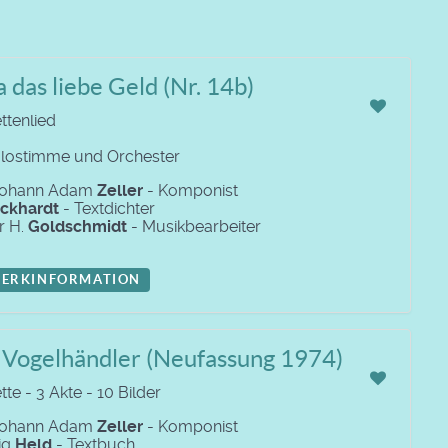
ja das liebe Geld (Nr. 14b)
ttenlied
olostimme und Orchester
 Johann Adam
Zeller
- Komponist
ckhardt
- Textdichter
r H.
Goldschmidt
- Musikbearbeiter
ERKINFORMATION
 Vogelhändler (Neufassung 1974)
te - 3 Akte - 10 Bilder
 Johann Adam
Zeller
- Komponist
ig
Held
- Textbuch