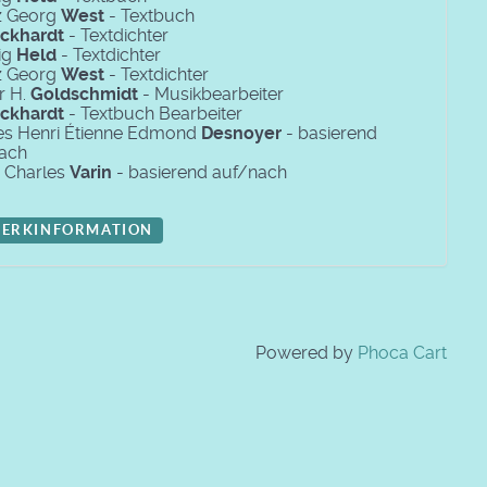
z Georg
West
- Textbuch
ckhardt
- Textdichter
ig
Held
- Textdichter
z Georg
West
- Textdichter
r H.
Goldschmidt
- Musikbearbeiter
ckhardt
- Textbuch Bearbeiter
es Henri Étienne Edmond
Desnoyer
- basierend
ach
r Charles
Varin
- basierend auf/nach
ERKINFORMATION
Powered by
Phoca Cart