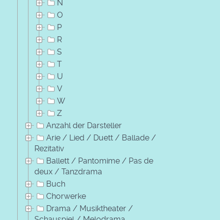
N
O
P
R
S
T
U
V
W
Z
Anzahl der Darsteller
Arie / Lied / Duett / Ballade /
Rezitativ
Ballett / Pantomime / Pas de
deux / Tanzdrama
Buch
Chorwerke
Drama / Musiktheater /
Schauspiel / Melodrama