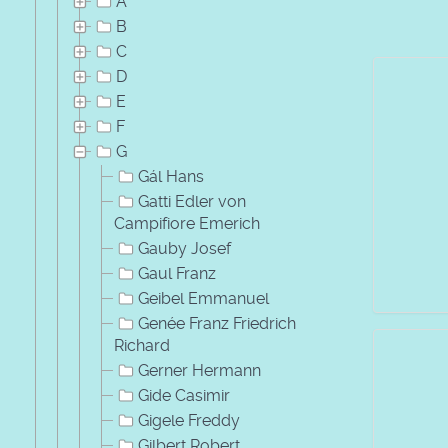
A
B
C
D
E
F
G
Gál Hans
Gatti Edler von
Campifiore Emerich
Gauby Josef
Gaul Franz
Geibel Emmanuel
Genée Franz Friedrich
Richard
Gerner Hermann
Gide Casimir
Gigele Freddy
Gilbert Robert