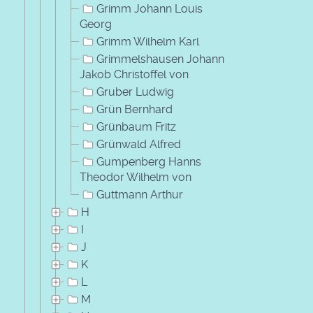
Grimm Johann Louis
Georg
Grimm Wilhelm Karl
Grimmelshausen Johann
Jakob Christoffel von
Gruber Ludwig
Grün Bernhard
Grünbaum Fritz
Grünwald Alfred
Gumpenberg Hanns
Theodor Wilhelm von
Guttmann Arthur
H
I
J
K
L
M