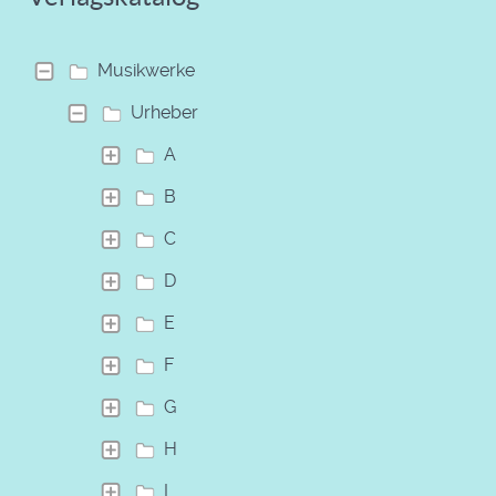
Musikwerke
Urheber
A
B
C
D
E
F
G
H
I