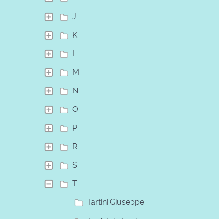
J
K
L
M
N
O
P
R
S
T
Tartini Giuseppe