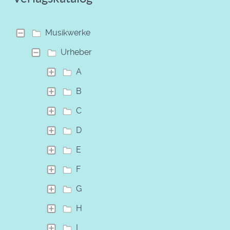
Musikwerke
Urheber
A
B
C
D
E
F
G
H
I