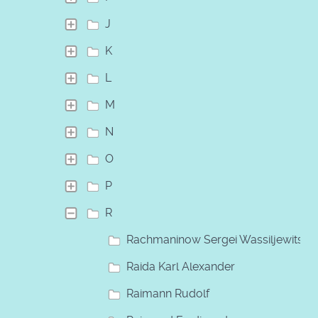
J
K
L
M
N
O
P
R
Rachmaninow Sergei Wassiljewitsch
Raida Karl Alexander
Raimann Rudolf