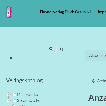
Theaterverlag Eirich Ges.m.b.H.
Imp
Aktuelle 
Verlagskatalog
Gedi
Musikwerke
Anza
Sprachwerke