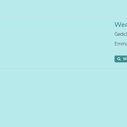
Wen
Gedic
Emm
W