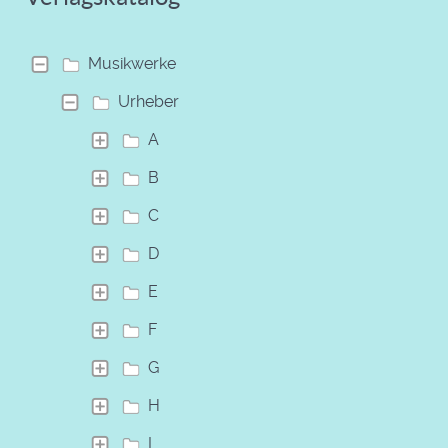
Musikwerke
Urheber
A
B
C
D
E
F
G
H
I