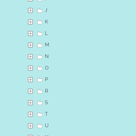
J
K
L
M
N
O
P
R
S
T
U