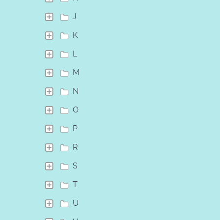
J
K
L
M
N
O
P
R
S
T
U