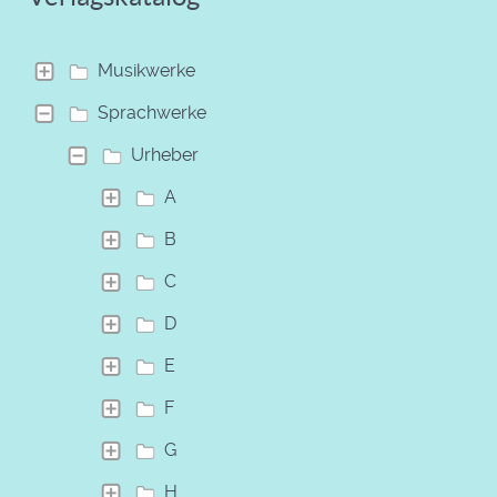
Musikwerke
Sprachwerke
Urheber
A
B
C
D
E
F
G
H