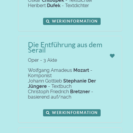
Oskar
Chloupek
- Textdichter
Heribert
Dufek
- Textdichter
WERKINFORMATION
Die Entführung aus dem
Serail
Oper - 3 Akte
Wolfgang Amadeus
Mozart
-
Komponist
Johann Gottlieb
Stephanie Der
Jüngere
- Textbuch
Christoph Friedrich
Bretzner
-
basierend auf/nach
WERKINFORMATION