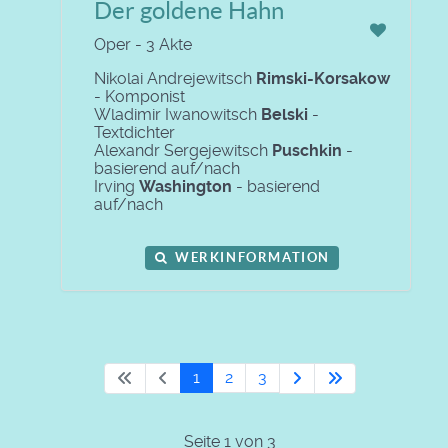
Der goldene Hahn
Oper - 3 Akte
Nikolai Andrejewitsch
Rimski-Korsakow
- Komponist
Wladimir Iwanowitsch
Belski
-
Textdichter
Alexandr Sergejewitsch
Puschkin
-
basierend auf/nach
Irving
Washington
- basierend
auf/nach
WERKINFORMATION
1
2
3
Seite 1 von 3