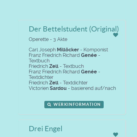
Der Bettelstudent (Original)
Operette - 3 Akte
Carl Joseph
Millöcker
- Komponist
Franz Friedrich Richard
Genée
-
Textbuch
Friedrich
Zell
- Textbuch
Franz Friedrich Richard
Genée
-
Textdichter
Friedrich
Zell
- Textdichter
Victorien
Sardou
- basierend auf/nach
WERKINFORMATION
Drei Engel