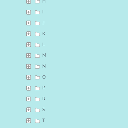
H
I
J
K
L
M
N
O
P
R
S
T