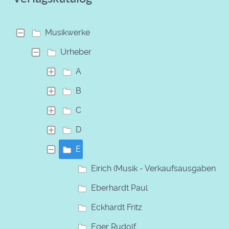
Musikwerke
Urheber
A
B
C
D
E
Eirich (Musik - Verkaufsausgaben)
Eberhardt Paul
Eckhardt Fritz
Eger Rudolf