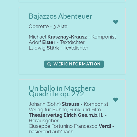
Bajazzos Abenteuer
Operette - 3 Akte
Michael
Krasznay-Krausz
- Komponist
Adolf
Eisler
- Textdichter
Ludwig
Stärk
- Textdichter
WERKINFORMATION
Un ballo in Maschera
Quadrille op. 272
Johann (Sohn)
Strauss
- Komponist
Verlag für Bühne, Funk und Film
Theaterverlag Eirich Ges.m.b.H.
-
Herausgeber
Giuseppe Fortunino Francesco
Verdi
-
basierend auf/nach