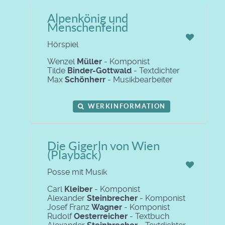
Alpenkönig und
Menschenfeind
Hörspiel
Wenzel
Müller
- Komponist
Tilde
Binder-Gottwald
- Textdichter
Max
Schönherr
- Musikbearbeiter
WERKINFORMATION
Die Gigerln von Wien
(Playback)
Posse mit Musik
Carl
Kleiber
- Komponist
Alexander
Steinbrecher
- Komponist
Josef Franz
Wagner
- Komponist
Rudolf
Oesterreicher
- Textbuch