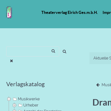
Theaterverlag Eirich Ges.m.b.H.
Imp
Aktuelle 
Verlagskatalog
Musi
Musikwerke
Dram
Urheber