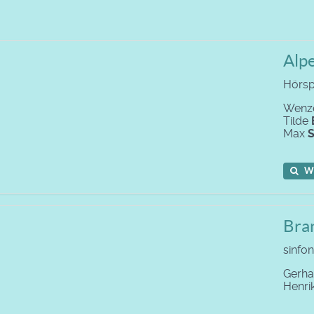
Alp
Hörsp
Wenz
Tilde
Max
S
W
Bra
sinfo
Gerh
Henri