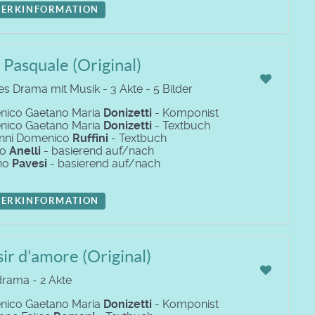
ERKINFORMATION
Pasquale (Original)
es Drama mit Musik - 3 Akte - 5 Bilder
ico Gaetano Maria
Donizetti
- Komponist
ico Gaetano Maria
Donizetti
- Textbuch
nni Domenico
Ruffini
- Textbuch
lo
Anelli
- basierend auf/nach
no
Pavesi
- basierend auf/nach
ERKINFORMATION
isir d'amore (Original)
rama - 2 Akte
ico Gaetano Maria
Donizetti
- Komponist