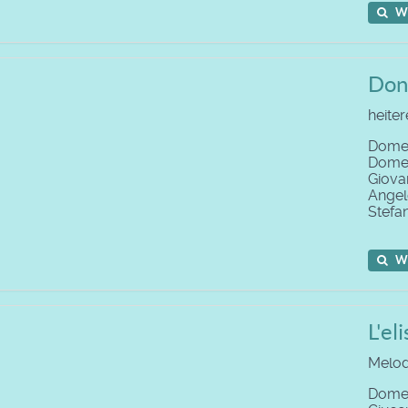
W
Don 
heiter
Domen
Domen
Giova
Ange
Stefa
W
L'el
Melod
Domen