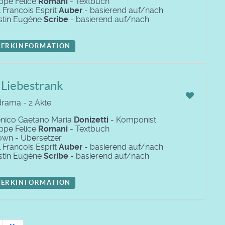
ppe Felice
Romani
- Textbuch
 Francois Esprit
Auber
- basierend auf/nach
tin Eugène
Scribe
- basierend auf/nach
ERKINFORMATION
 Liebestrank
rama - 2 Akte
ico Gaetano Maria
Donizetti
- Komponist
ppe Felice
Romani
- Textbuch
wn - Übersetzer
 Francois Esprit
Auber
- basierend auf/nach
tin Eugène
Scribe
- basierend auf/nach
ERKINFORMATION