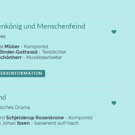
enkönig und Menschenfeind
iel
el
Müller
- Komponist
Binder-Gottwald
- Textdichter
chönherr
- Musikbearbeiter
ERKINFORMATION
nd
nisches Drama
ard
Schjelderup Rosenkrone
- Komponist
k Johan
Ibsen
- basierend auf/nach