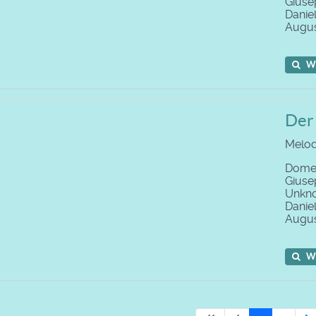
Giuse
Daniel
Augus
W
Der
Melod
Domen
Giuse
Unkno
Daniel
Augus
W