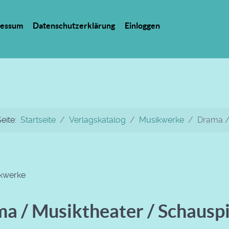
ressum
Datenschutzerklärung
Einloggen
Seite:
Startseite
Verlagskatalog
Musikwerke
Drama /
kwerke
a / Musiktheater / Schausp